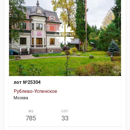
лот №25304
Рублево-Успенское
Москва
М2
СОТ.
785
33