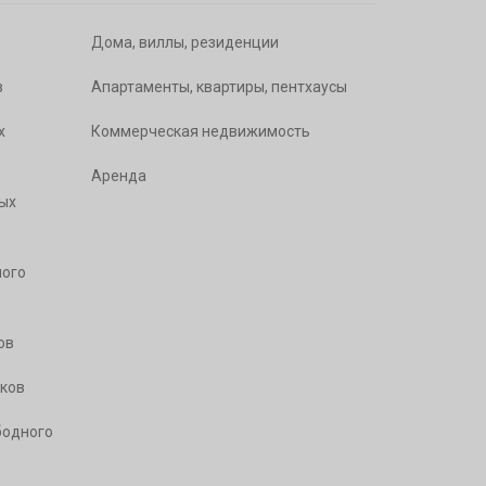
Дома, виллы, резиденции
в
Апартаменты, квартиры, пентхаусы
х
Коммерческая недвижимость
Аренда
ых
ого
ов
ков
бодного