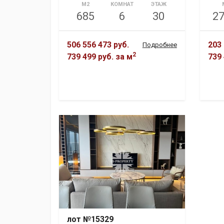
М2
КОМНАТ
ЭТАЖ
685
6
30
27
506 556 473 руб.
203 
Подробнее
2
739 499 руб.
за м
739 
лот №15329