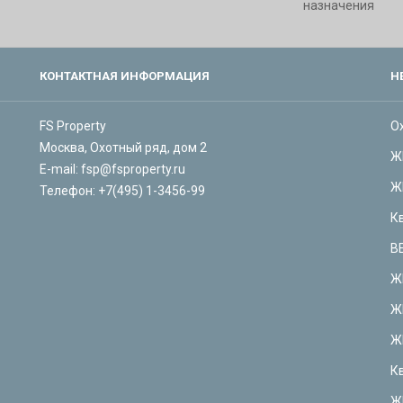
назначения
КОНТАКТНАЯ ИНФОРМАЦИЯ
Н
FS Property
О
Москва, Охотный ряд, дом 2
Ж
E-mail:
fsp@fsproperty.ru
Ж
Телефон:
+7(495) 1-3456-99
К
В
Ж
Ж
Ж
К
Ж