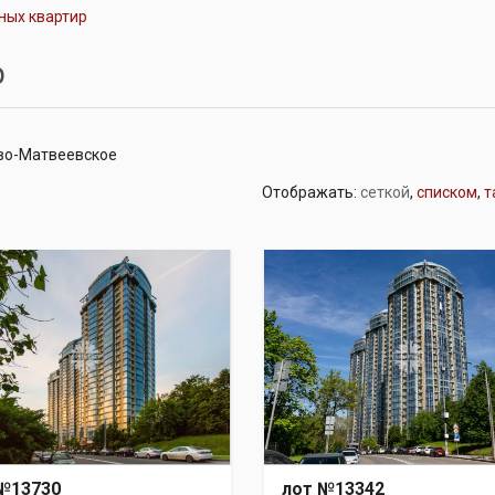
ных квартир
р
ово-Матвеевское
Отображать:
сеткой
,
списком
,
т
№13730
лот №13342