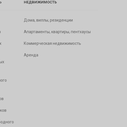
Ь
НЕДВИЖИМОСТЬ
Дома, виллы, резиденции
в
Апартаменты, квартиры, пентхаусы
х
Коммерческая недвижимость
Аренда
ых
ого
ов
ков
бодного