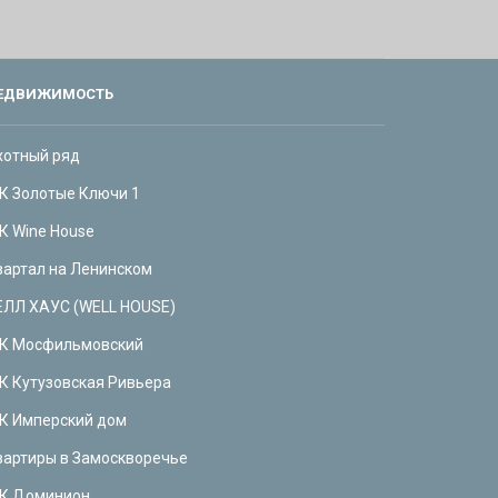
ЕДВИЖИМОСТЬ
хотный ряд
К Золотые Ключи 1
К Wine House
вартал на Ленинском
ЕЛЛ ХАУС (WELL HOUSE)
К Мосфильмовский
К Кутузовская Ривьера
К Имперский дом
вартиры в Замоскворечье
К Доминион