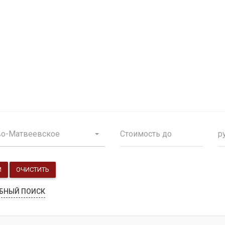
Продажа особняков
Помещения свободного назначения
во-Матвеевское
р
И
ОЧИСТИТЬ
БНЫЙ ПОИСК