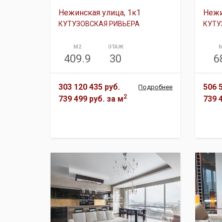
Нежинская улица, 1к1
Нежи
КУТУЗОВСКАЯ РИВЬЕРА
КУТУ
М2
ЭТАЖ
409.9
30
6
303 120 435 руб.
506 
Подробнее
2
739 499 руб.
за м
739 