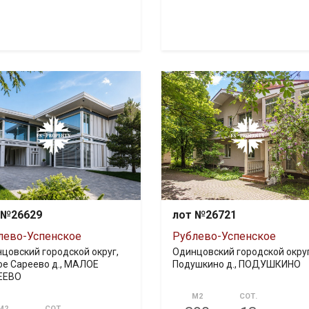
 №26629
лот №26721
лево-Успенское
Рублево-Успенское
цовский городской округ,
Одинцовский городской округ
е Сареево д., МАЛОЕ
Подушкино д., ПОДУШКИНО
ЕЕВО
М2
СОТ.
М2
СОТ.