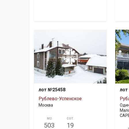
лот №25458
лот
Рублево-Успенское
Руб
Москва
Один
Мало
САР
М2
СОТ.
503
19