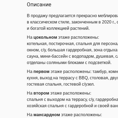
Описание
В продажу предлагается прекрасно меблиров
в классическом стиле, законченным в 2020 г
и богатой коллекцией растений.
На
цокольном
этаже расположены:
котельная, постирочная, спальня для персона
окном, с/у, большая гардеробная, зона отдыха
сауна, мини-бассейн с водопадом, душевая, с/
отделаны соляными блоками с подсветкой.
На
первом
этаже расположены: тамбур, комнат
кухня, выход на террасу с BBQ, столовая, дву
гостевая спальня, гостевой с/узел.
На
втором
этаже расположены:
спальня с выходом на террасу, с/у, гардеробна
хозяйская спальня с гардеробной и своей ван
На
мансардном
этаже расположены: