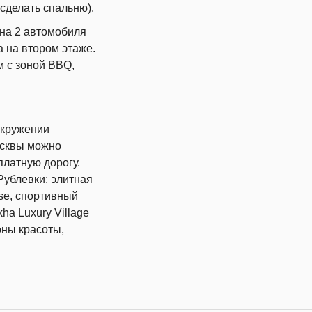
 сделать спальню).
 на 2 автомобиля
а на втором этаже.
м с зоной BBQ,
окружении
осквы можно
платную дорогу.
Рублевки: элитная
se, спортивный
ha Luxury Village
оны красоты,