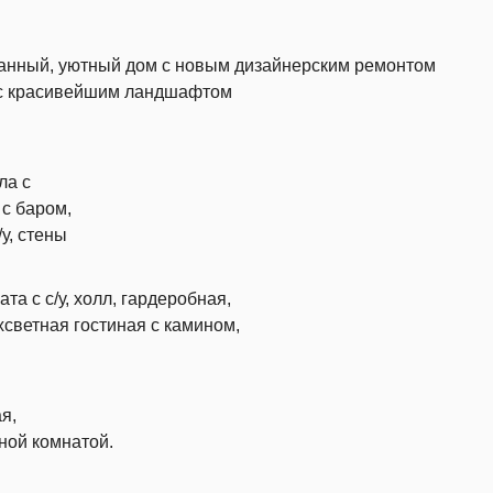
анный, уютный дом с новым дизайнерским ремонтом
., с красивейшим ландшафтом
ла с
 с баром,
у, стены
а с с/у, холл, гардеробная,
хсветная гостиная с камином,
я,
ной комнатой.