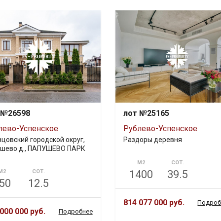
 №26598
лот №25165
лево-Успенское
Рублево-Успенское
цовский городской округ,
Раздоры деревня
шево д., ПАПУШЕВО ПАРК
М2
СОТ.
М2
СОТ.
1400
39.5
50
12.5
814 077 000 руб.
Подроб
000 000 руб.
Подробнее