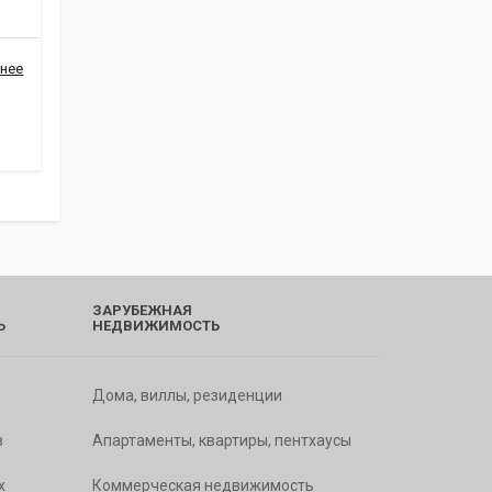
нее
ЗАРУБЕЖНАЯ
Ь
НЕДВИЖИМОСТЬ
Дома, виллы, резиденции
в
Апартаменты, квартиры, пентхаусы
х
Коммерческая недвижимость