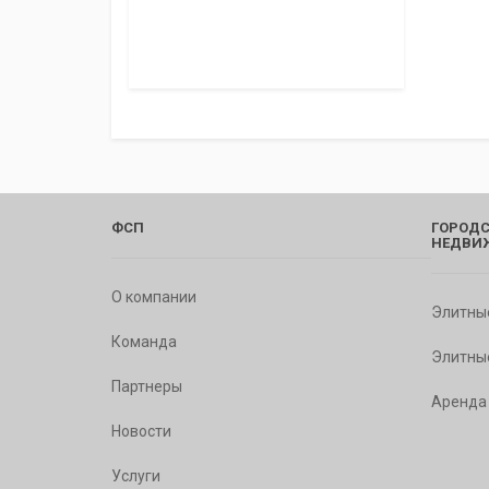
ФСП
ГОРОДС
НЕДВИ
О компании
Элитны
Команда
Элитны
Партнеры
Аренда
Новости
Услуги