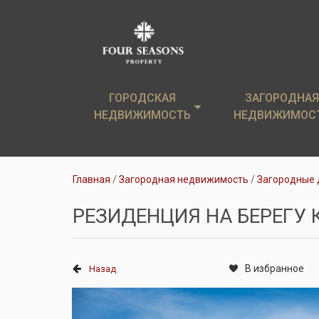
ГОРОДСКАЯ
ГОРОДСКАЯ
ЗАГОРОДНАЯ
ЗАГОРОДНАЯ
НЕДВИЖИМОСТЬ
НЕДВИЖИМОСТЬ
НЕДВИЖИМОС
НЕДВИЖИМОС
Элитные новостройки
Загородные дом
Главная
Загородная недвижимость
Загородные 
Элитные квартиры
Земельные уча
РЕЗИДЕНЦИЯ НА БЕРЕГ
Аренда
Коттеджи в аре
В избранное
Назад