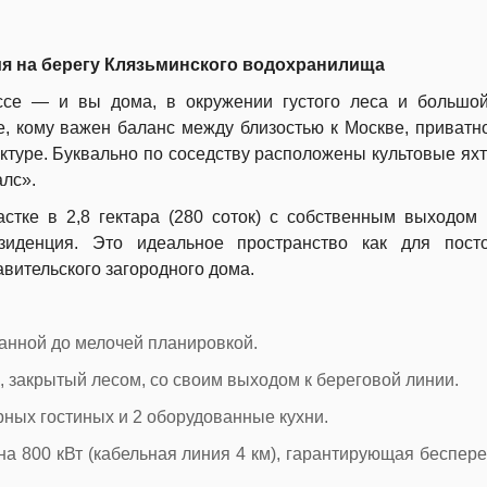
я на берегу Клязьминского водохранилища
се — и вы дома, в окружении густого леса и большой
, кому важен баланс между близостью к Москве, приватн
туре. Буквально по соседству расположены культовые яхт
алс».
астке в 2,8 гектара (280 соток) с собственным выходом 
зиденция. Это идеальное пространство как для посто
авительского загородного дома.
анной до мелочей планировкой.
, закрытый лесом, со своим выходом к береговой линии.
орных гостиных и 2 оборудованные кухни.
а 800 кВт (кабельная линия 4 км), гарантирующая беспер