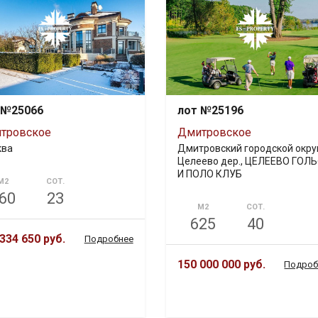
 №25066
лот №25196
тровское
Дмитровское
ква
Дмитровский городской округ
Целеево дер., ЦЕЛЕЕВО ГОЛ
И ПОЛО КЛУБ
М2
СОТ.
60
23
М2
СОТ.
625
40
334 650 руб.
Подробнее
150 000 000 руб.
Подроб