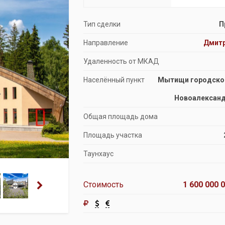
Продажа особняков
Тип сделки
П
Помещения свободного назначения
Направление
Дмит
Удаленность от МКАД
Населённый пункт
Мытищи городской
Новоалександ
Общая площадь дома
Площадь участка
Таунхаус
Стоимость
1 600 000 