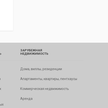
ЗАРУБЕЖНАЯ
Ь
НЕДВИЖИМОСТЬ
Дома, виллы, резиденции
в
Апартаменты, квартиры, пентхаусы
х
Коммерческая недвижимость
Аренда
ых