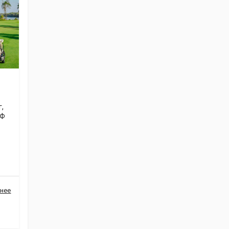
,
ЬФ
нее