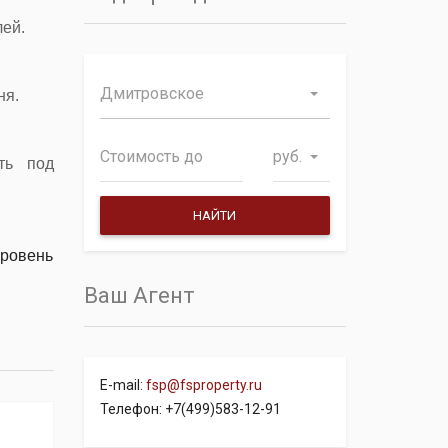
лей.
Дмитровское
ня.
руб.
ть под
уровень
Ваш Агент
E-mail:
fsp@fsproperty.ru
Телефон: +7(499)583-12-91