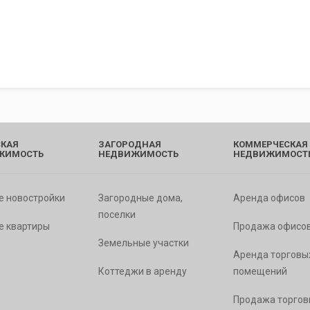
КАЯ
ЗАГОРОДНАЯ
КОММЕРЧЕСКАЯ
ЖИМОСТЬ
НЕДВИЖИМОСТЬ
НЕДВИЖИМОСТ
е новостройки
Загородные дома,
Аренда офисов
поселки
е квартиры
Продажа офисо
Земельные участки
Аренда торговы
Коттеджи в аренду
помещений
Продажа торгов