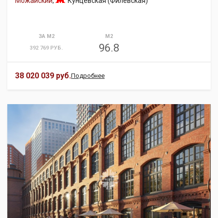
Можайский
,
Кунцевская (Филёвская)
ЗА М2
М2
96.8
392 769 РУБ.
38 020 039 руб.
Подробнее