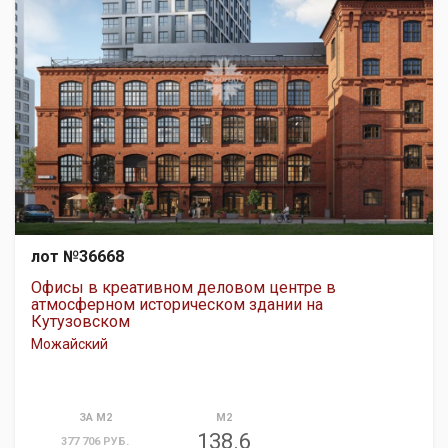
лот №36668
Офисы в креативном деловом центре в
атмосферном историческом здании на
Кутузовском
Можайский
ЗА М2
М2
138.6
377 706 РУБ.