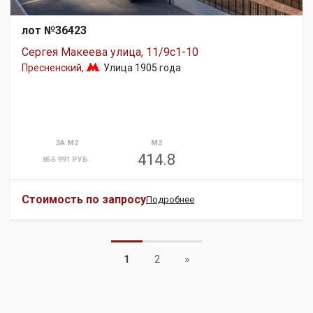
лот №36423
Сергея Макеева улица, 11/9с1-10
Пресненский
,
Улица 1905 года
ЗА М2
М2
414.8
856 991 РУБ.
Стоимость по запросу
Подробнее
Next
1
2
»