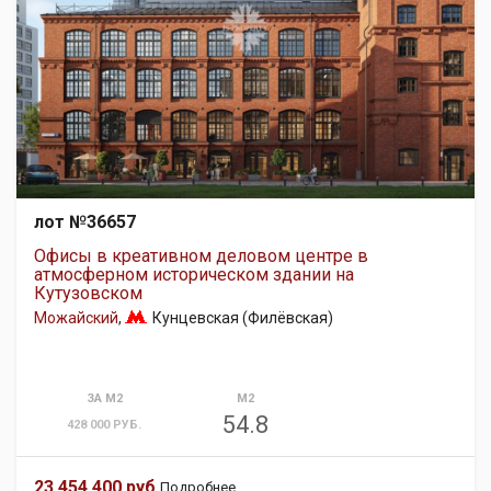
лот №36657
Офисы в креативном деловом центре в
атмосферном историческом здании на
Кутузовском
Можайский
,
Кунцевская (Филёвская)
ЗА М2
М2
54.8
428 000 РУБ.
23 454 400 руб.
Подробнее