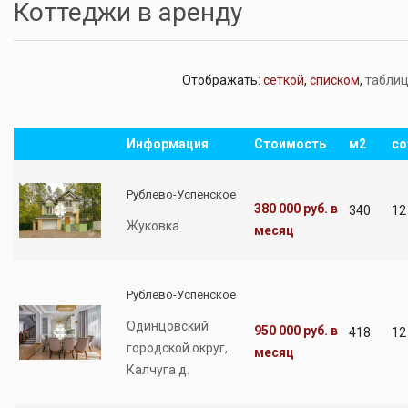
Коттеджи в аренду
Отображать:
сеткой
,
списком
,
табли
Информация
Стоимость
м2
со
Рублево-Успенское
380 000 руб.
в
340
12
Жуковка
месяц
Рублево-Успенское
Одинцовский
950 000 руб.
в
418
12
городской округ,
месяц
Калчуга д.