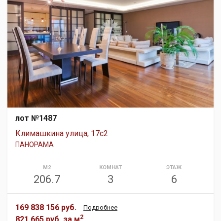
лот №1487
Климашкина улица, 17с2
ПАНОРАМА
М2
КОМНАТ
ЭТАЖ
206.7
3
6
169 838 156 руб.
Подробнее
2
821 665 руб.
за м