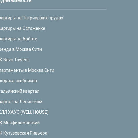
ЕДВИЖИМОСТЬ
вартиры на Патриарших прудах
вартиры на Остоженке
вартиры на Арбате
ренда в Москва Сити
К Neva Towers
партаменты в Москва Сити
родажа особняков
тальянский квартал
вартал на Ленинском
ЕЛЛ ХАУС (WELL HOUSE)
К Мосфильмовский
К Кутузовская Ривьера