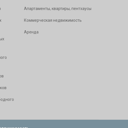
в
Апартаменты, квартиры, пентхаусы
х
Коммерческая недвижимость
Аренда
ых
ого
ов
ков
бодного