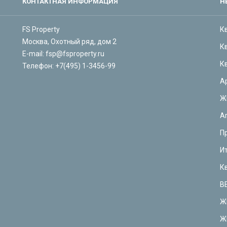
КОНТАКТНАЯ ИНФОРМАЦИЯ
Н
FS Property
К
Москва, Охотный ряд, дом 2
К
E-mail:
fsp@fsproperty.ru
К
Телефон:
+7(495) 1-3456-99
А
Ж
А
П
И
К
В
Ж
Ж