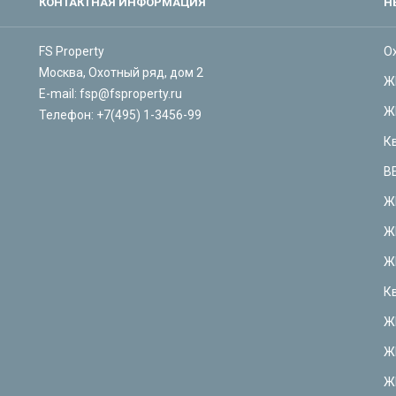
КОНТАКТНАЯ ИНФОРМАЦИЯ
Н
FS Property
О
Москва, Охотный ряд, дом 2
Ж
E-mail:
fsp@fsproperty.ru
Ж
Телефон:
+7(495) 1-3456-99
К
В
Ж
Ж
Ж
К
Ж
Ж
Ж