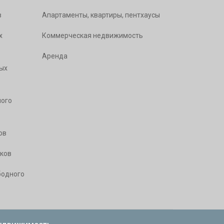
в
Апартаменты, квартиры, пентхаусы
х
Коммерческая недвижимость
Аренда
ых
ого
ов
ков
бодного