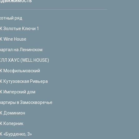
ЕДВИЖИМОСТЬ
хотный ряд
К Золотые Ключи 1
К Wine House
вартал на Ленинском
ЕЛЛ ХАУС (WELL HOUSE)
К Мосфильмовский
К Кутузовская Ривьера
К Имперский дом
вартиры в Замоскворечье
К Доминион
К Коперник
К «Бурденко, 3»