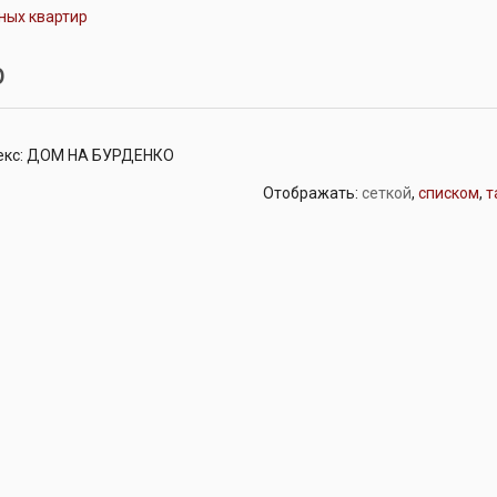
ных квартир
р
лекс: ДОМ НА БУРДЕНКО
Отображать:
сеткой
,
списком
,
т