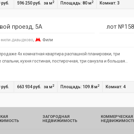
2
2
 руб.
596 250 руб.
за м
Площадь: 80 м
Комнат: 3
вой проезд, 5А
лот №158
,
,
Фили
ФИЛИ-ДАВЫДКОВО
В продаже 4х комнатная квартира распашной планировки, три
 спальни, кухня гостиная, постирочная, три санузла и большая…
2
2
 руб.
663 934 руб.
за м
Площадь: 109.8 м
Комнат: 4
КАЯ
ЗАГОРОДНАЯ
КОММЕРЧЕСКАЯ
ЖИМОСТЬ
НЕДВИЖИМОСТЬ
НЕДВИЖИМОСТ