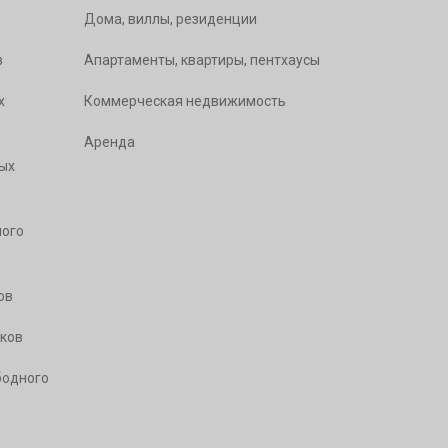
Дома, виллы, резиденции
в
Апартаменты, квартиры, пентхаусы
х
Коммерческая недвижимость
Аренда
ых
ого
ов
ков
бодного