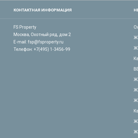
КОНТАКТНАЯ ИНФОРМАЦИЯ
Н
FS Property
О
Москва, Охотный ряд, дом 2
Ж
E-mail:
fsp@fsproperty.ru
Ж
Телефон:
+7(495) 1-3456-99
К
В
Ж
Ж
Ж
К
Ж
Ж