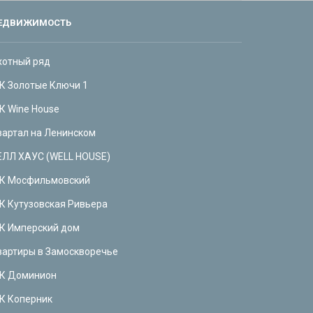
ЕДВИЖИМОСТЬ
хотный ряд
К Золотые Ключи 1
К Wine House
вартал на Ленинском
ЕЛЛ ХАУС (WELL HOUSE)
К Мосфильмовский
К Кутузовская Ривьера
К Имперский дом
вартиры в Замоскворечье
К Доминион
К Коперник