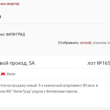
ных квартир
р
екс: ФИЛИ ГРАД
Отображать:
сеткой
,
списком
,
т
вой проезд, 5А
лот №165
,
Фили
тся на продажу новый 3-х комнатный апартамент 80 кв.м. в
ом ЖК "Фили Град" рядом с Филёвским парком.…