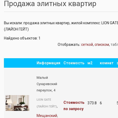
Продажа элитных квартир
Вы искали: продажа элитных квартир, жилой комплекс: LION GAT
(ЛАЙОН ГЕЙТ)
Найдено объектов: 1
Отображать:
сеткой
,
списком
,
таб
Информация
Стоимость
м2
комнат
Малый
Сухаревский
переулок, 4
LION GATE
Стоимость
373.8
6
,
(ЛАЙОН ГЕЙТ)
по запросу
Мещанский
,