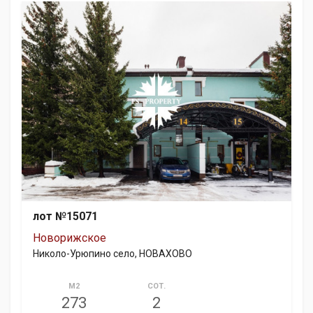
лот №15071
Новорижское
Николо-Урюпино село, НОВАХОВО
М2
СОТ.
273
2