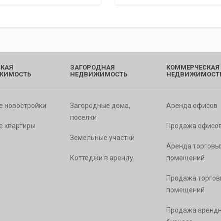
КАЯ
ЗАГОРОДНАЯ
КОММЕРЧЕСКАЯ
ЖИМОСТЬ
НЕДВИЖИМОСТЬ
НЕДВИЖИМОСТ
е новостройки
Загородные дома,
Аренда офисов
поселки
е квартиры
Продажа офисо
Земельные участки
Аренда торговы
Коттеджи в аренду
помещений
Продажа торгов
помещений
Продажа арендн