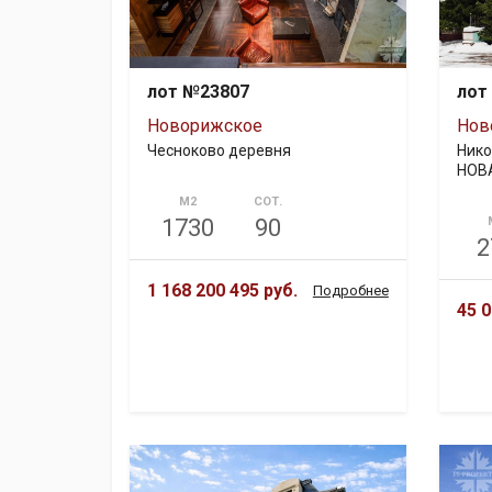
лот №23807
лот
Новорижское
Нов
Чесноково деревня
Нико
НОВ
М2
СОТ.
1730
90
2
1 168 200 495 руб.
Подробнее
45 0