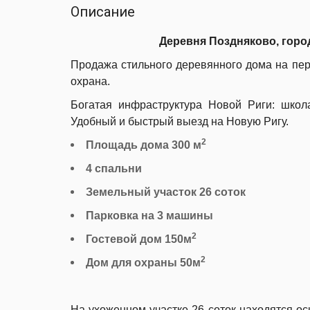
Описание
Деревня Поздняково, город
Продажа стильного деревянного дома на пер
охрана.
Богатая инфраструктура Новой Риги: школа
Удобный и быстрый выезд на Новую Ригу.
2
Площадь дома 300 м
4 спальни
Земельный участок 26 соток
Парковка на 3 машины
2
Гостевой дом 150м
2
Дом для охраны 50м
На ухоженном участке 26 соток находятся ос