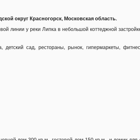
ской округ Красногорск, Московская область.
вой линии у реки Липка в небольшой коттеджной застройк
, детский сад, рестораны, рынок, гипермаркеты, фитнес
новной дом 300 кв.м., гостевой дом 150 кв.м. и домик для