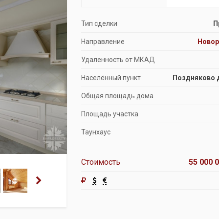
Продажа особняков
Тип сделки
П
Помещения свободного назначения
Направление
Ново
Удаленность от МКАД
Населённый пункт
Поздняково 
Общая площадь дома
Площадь участка
Таунхаус
Стоимость
55 000 0