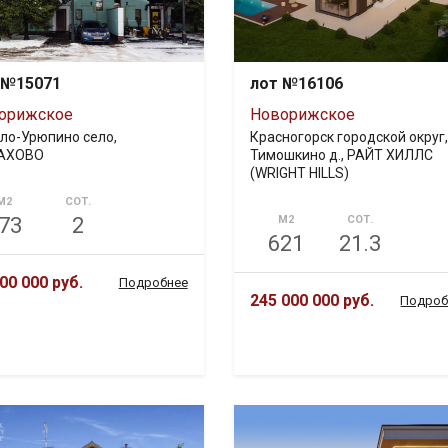
 №15071
лот №16106
орижское
Новорижское
ло-Урюпино село,
Красногорск городской округ,
АХОВО
Тимошкино д., РАЙТ ХИЛЛС
(WRIGHT HILLS)
М2
СОТ.
73
2
М2
СОТ.
621
21.3
00 000 руб.
Подробнее
245 000 000 руб.
Подроб