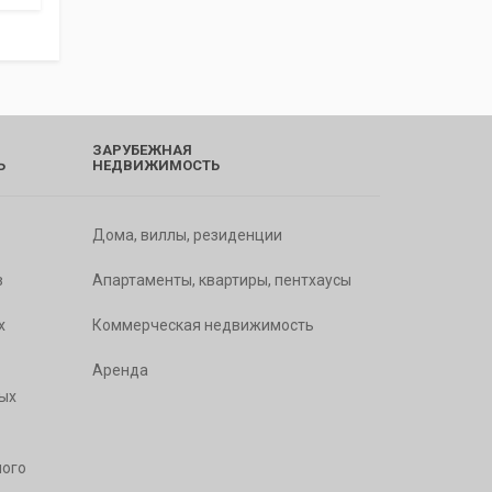
ЗАРУБЕЖНАЯ
Ь
НЕДВИЖИМОСТЬ
Дома, виллы, резиденции
в
Апартаменты, квартиры, пентхаусы
х
Коммерческая недвижимость
Аренда
ых
ого