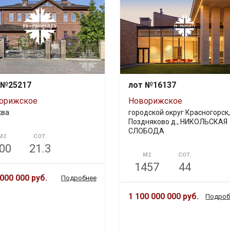
 №25217
лот №16137
орижское
Новорижское
ква
городской округ Красногорск,
Поздняково д., НИКОЛЬСКАЯ
СЛОБОДА
М2
СОТ.
00
21.3
М2
СОТ.
1457
44
000 000 руб.
Подробнее
1 100 000 000 руб.
Подроб