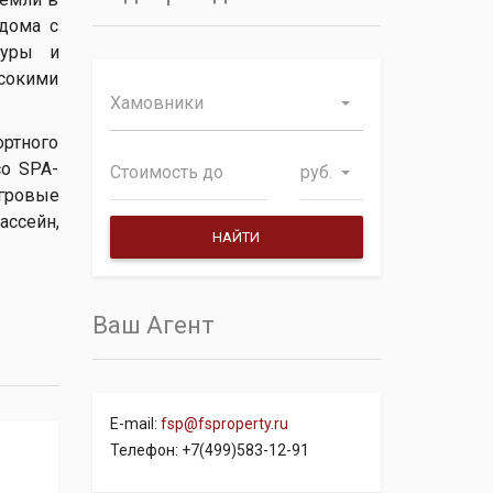
дома с
туры и
сокими
Хамовники
ртного
со SPA-
руб.
игровые
ссейн,
Ваш Агент
E-mail:
fsp@fsproperty.ru
Телефон: +7(499)583-12-91