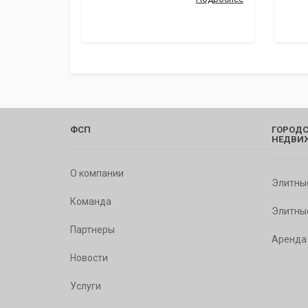
ФСП
ГОРОДС
НЕДВИ
О компании
Элитны
Команда
Элитны
Партнеры
Аренда
Новости
Услуги