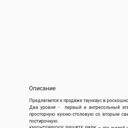
Описание
Предлагается к продаже таунхаус в роскошном
Два уровня - первый и антресольный эт
просторную кухню-столовую со вторым свет
постирочную.
KNIGHTSBRIDGE PRIVATE PARK – это жилой кв