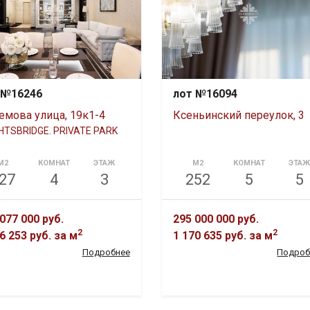
 №16246
лот №16094
емова улица, 19к1-4
Ксеньинский переулок, 3
HTSBRIDGE. PRIVATE PARK
М2
КОМНАТ
ЭТАЖ
М2
КОМНАТ
ЭТА
27
4
3
252
5
5
077 000 руб.
295 000 000 руб.
2
2
6 253 руб.
за м
1 170 635 руб.
за м
Подробнее
Подроб