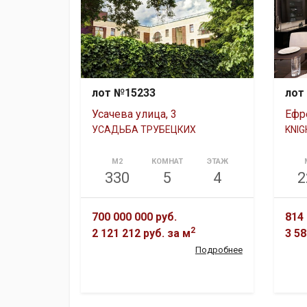
лот №15233
лот
Усачева улица, 3
Ефр
УСАДЬБА ТРУБЕЦКИХ
KNIG
М2
КОМНАТ
ЭТАЖ
330
5
4
2
700 000 000 руб.
814 
2
2 121 212 руб.
за м
3 58
Подробнее