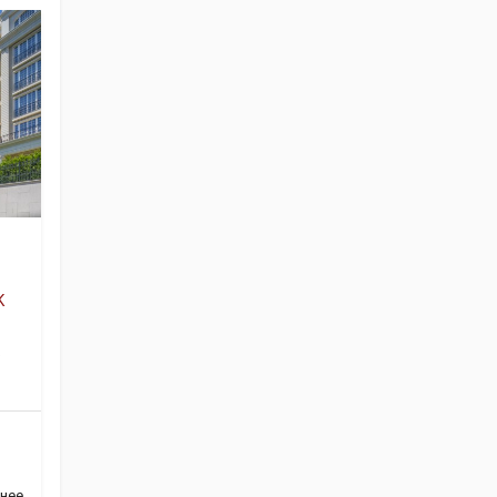
K
Ж
нее