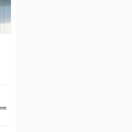
Ж
нее