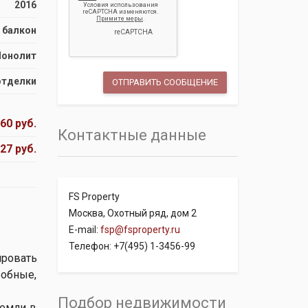
2016
балкон
онолит
отделки
60 руб.
Контактные данные
127 руб.
FS Property
Москва, Охотный ряд, дом 2
E-mail:
fsp@fsproperty.ru
Телефон: +7(495) 1-3456-99
ировать
робные,
Подбор недвижимости
земли в