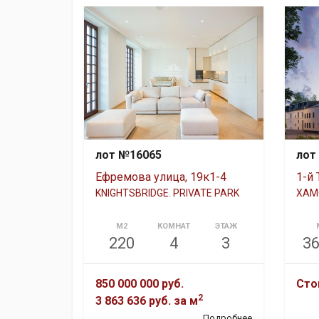
лот №16065
лот
Ефремова улица, 19к1-4
1-й 
KNIGHTSBRIDGE. PRIVATE PARK
ХАМО
М2
КОМНАТ
ЭТАЖ
220
4
3
36
850 000 000 руб.
Сто
2
3 863 636 руб.
за м
Подробнее