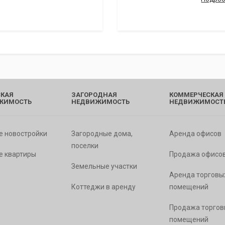
КАЯ
ЗАГОРОДНАЯ
КОММЕРЧЕСКАЯ
ЖИМОСТЬ
НЕДВИЖИМОСТЬ
НЕДВИЖИМОСТ
е новостройки
Загородные дома,
Аренда офисов
поселки
е квартиры
Продажа офисо
Земельные участки
Аренда торговы
Коттеджи в аренду
помещений
Продажа торгов
помещений