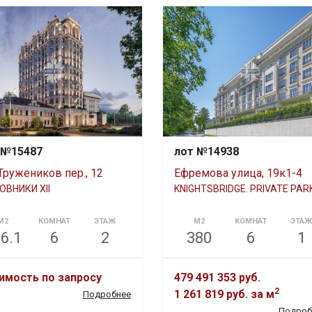
 №15487
лот №14938
Тружеников пер., 12
Ефремова улица, 19к1-4
ВНИКИ XII
KNIGHTSBRIDGE. PRIVATE PAR
М2
КОМНАТ
ЭТАЖ
М2
КОМНАТ
ЭТА
6.1
6
2
380
6
1
имость по запросу
479 491 353 руб.
2
1 261 819 руб.
за м
Подробнее
Подроб