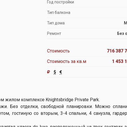
Год постройки
Тип балкона
Тип дома
М
Ремонт
Без 
Стоимость
716 387 7
Стоимость за кв.м
1 453 
 жилом комплексе Knightsbridge Private Park.
ажи.
Без отделки, свободной планировки. Можно сплан
ом, гостиную со вторым, 3-4 спальни, 4 санузла, гарде
артал класса de luxe, расположенный на трех гектарах 