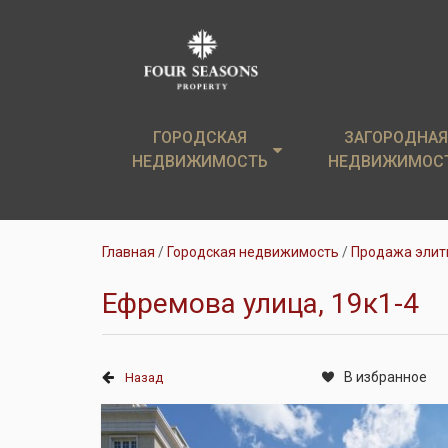
ГОРОДСКАЯ
ГОРОДСКАЯ
ЗАГОРОДНАЯ
ЗАГОРОДНАЯ
НЕДВИЖИМОСТЬ
НЕДВИЖИМОСТЬ
НЕДВИЖИМОС
НЕДВИЖИМОС
Элитные новостройки
Загородные дом
Главная
Городская недвижимость
Продажа элит
Элитные квартиры
Земельные уча
Ефремова улица, 19к1-4
Аренда
Коттеджи в аре
В избранное
Назад