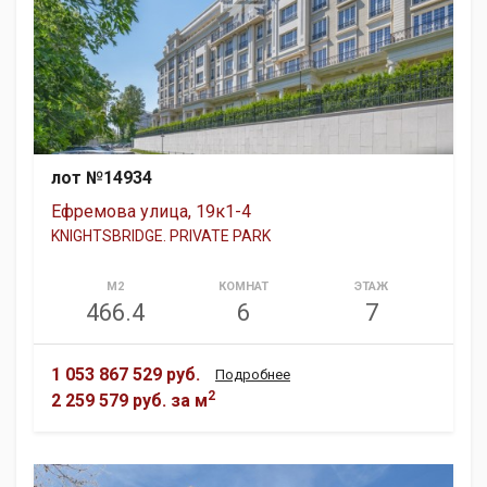
лот №14934
Ефремова улица, 19к1-4
KNIGHTSBRIDGE. PRIVATE PARK
М2
КОМНАТ
ЭТАЖ
466.4
6
7
1 053 867 529 руб.
Подробнее
2
2 259 579 руб.
за м