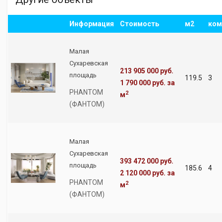
Информация
Стоимость
м2
ком
Малая
Сухаревская
213 905 000 руб.
площадь
119.5
3
1 790 000 руб.
за
PHANTOM
2
м
(ФАНТОМ)
Малая
Сухаревская
393 472 000 руб.
площадь
185.6
4
2 120 000 руб.
за
PHANTOM
2
м
(ФАНТОМ)