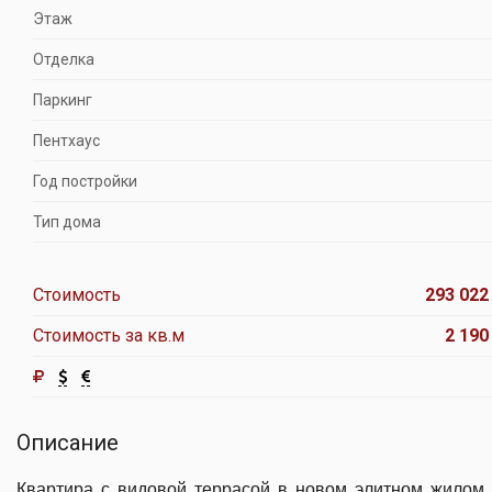
Этаж
Отделка
Паркинг
Пентхаус
Год постройки
Тип дома
Стоимость
293 022
Стоимость за кв.м
2 190
Описание
Квартира с видовой террасой в новом элитном жилом