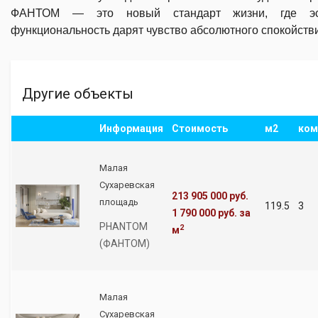
ФАНТОМ — это новый стандарт жизни, где эс
функциональность дарят чувство абсолютного спокойств
Другие объекты
Информация
Стоимость
м2
ком
Малая
Сухаревская
213 905 000 руб.
площадь
119.5
3
1 790 000 руб.
за
PHANTOM
2
м
(ФАНТОМ)
Малая
Сухаревская