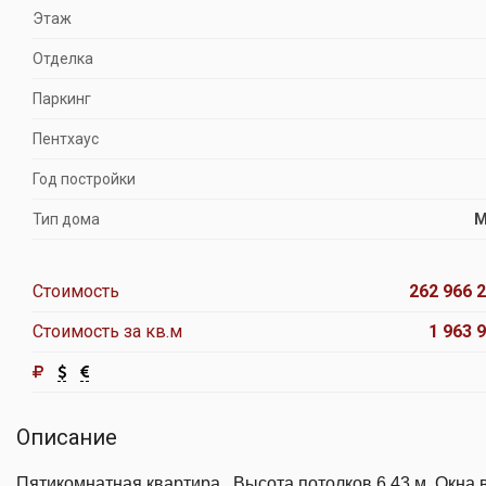
Этаж
Отделка
Паркинг
Пентхаус
Год постройки
Тип дома
М
Стоимость
262 966 2
Стоимость за кв.м
1 963 9
Описание
Пятикомнатная квартира . Высота потолков 6,43 м. Окна