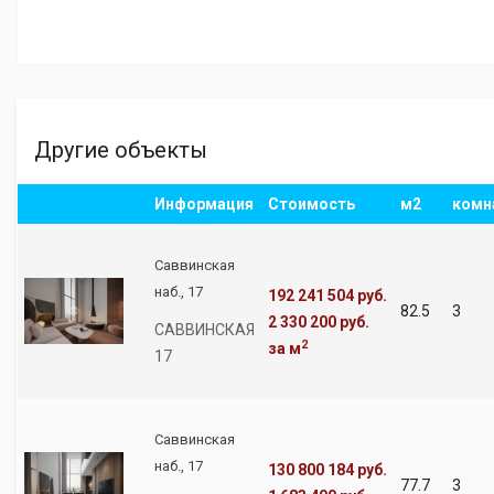
Другие объекты
Информация
Стоимость
м2
комн
Саввинская
наб., 17
192 241 504 руб.
82.5
3
2 330 200 руб.
САВВИНСКАЯ
2
за м
17
Саввинская
наб., 17
130 800 184 руб.
77.7
3