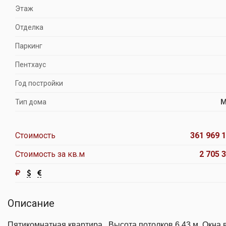
Этаж
Отделка
Паркинг
Пентхаус
Год постройки
Тип дома
М
Стоимость
361 969 1
Стоимость за кв.м
2 705 3
Описание
Пятикомнатная квартира . Высота потолков 6,43 м. Окна