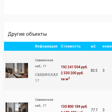
Другие объекты
Информация
Стоимость
м2
комн
Саввинская
наб., 17
192 241 504 руб.
82.5
3
2 330 200 руб.
САВВИНСКАЯ
2
за м
17
Саввинская
наб., 17
130 800 184 руб.
77.7
3