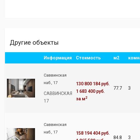
Другие объекты
Информация
Стоимость
м2
комн
Саввинская
наб., 17
130 800 184 руб.
77.7
3
1 683 400 руб.
САВВИНСКАЯ
2
за м
17
Саввинская
наб., 17
158 194 404 руб.
84.8
3