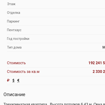
Этаж
Отделка
Паркинг
Пентхаус
Год постройки
Тип дома
М
Стоимость
192 241 5
Стоимость за кв.м
2 330 2
Описание
Трехкомнатная квартира . Высота потолков 6,43 м. Окна 