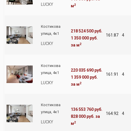
LUCKY
2
м
Костикова
218 524 500 руб.
улица, 4к1
161.87
4
1 350 000 руб.
LUCKY
2
за м
Костикова
220 035 690 руб.
улица, 4к1
161.91
4
1 359 000 руб.
LUCKY
2
за м
Костикова
136 553 760 руб.
улица, 4к1
164.92
4
828 000 руб.
за
LUCKY
2
м