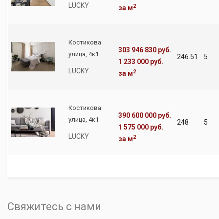
LUCKY
2
за м
Костикова
303 946 830 руб.
улица, 4к1
246.51
5
1 233 000 руб.
LUCKY
2
за м
Костикова
390 600 000 руб.
улица, 4к1
248
5
1 575 000 руб.
LUCKY
2
за м
Свяжитесь с нами