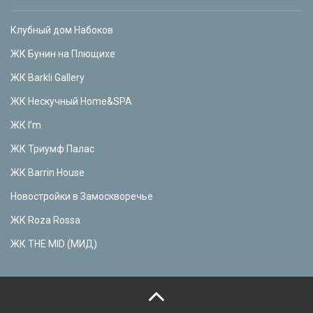
Клубный дом Набоков
ЖК Бунин на Плющихе
ЖК Barkli Gallery
ЖК Нескучный Home&SPA
ЖК I’m
ЖК Триумф Палас
ЖК Barrin House
Новостройки в Замоскворечье
ЖК Roza Rossa
ЖК THE MID (МИД)