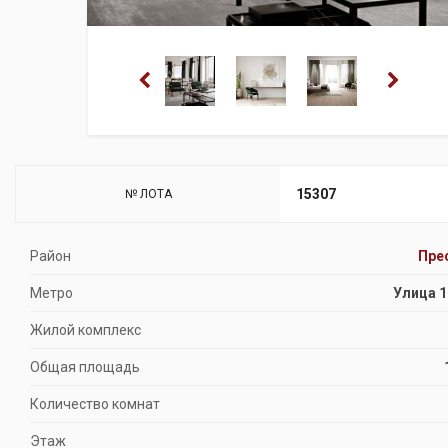
15307
№ ЛОТА
Район
Пре
Метро
Улица 1
Жилой комплекс
Общая площадь
Количество комнат
Этаж