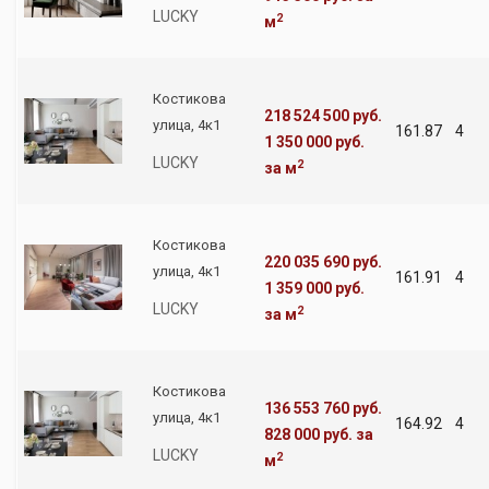
LUCKY
2
м
Костикова
218 524 500 руб.
улица, 4к1
161.87
4
1 350 000 руб.
LUCKY
2
за м
Костикова
220 035 690 руб.
улица, 4к1
161.91
4
1 359 000 руб.
LUCKY
2
за м
Костикова
136 553 760 руб.
улица, 4к1
164.92
4
828 000 руб.
за
LUCKY
2
м