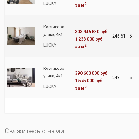
LUCKY
2
за м
Костикова
303 946 830 руб.
улица, 4к1
246.51
5
1 233 000 руб.
LUCKY
2
за м
Костикова
390 600 000 руб.
улица, 4к1
248
5
1 575 000 руб.
LUCKY
2
за м
Свяжитесь с нами