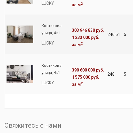
LUCKY
2
за м
Костикова
303 946 830 руб.
улица, 4к1
246.51
5
1 233 000 руб.
LUCKY
2
за м
Костикова
390 600 000 руб.
улица, 4к1
248
5
1 575 000 руб.
LUCKY
2
за м
Свяжитесь с нами