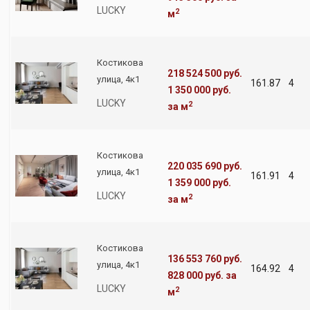
LUCKY
2
м
Костикова
218 524 500 руб.
улица, 4к1
161.87
4
1 350 000 руб.
LUCKY
2
за м
Костикова
220 035 690 руб.
улица, 4к1
161.91
4
1 359 000 руб.
LUCKY
2
за м
Костикова
136 553 760 руб.
улица, 4к1
164.92
4
828 000 руб.
за
LUCKY
2
м