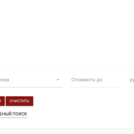
Продажа особняков
Помещения свободного назначения
енка
р
И
ОЧИСТИТЬ
БНЫЙ ПОИСК