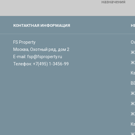
назначения
КОНТАКТНАЯ ИНФОРМАЦИЯ
Н
FS Property
О
Москва, Охотный ряд, дом 2
Ж
E-mail:
fsp@fsproperty.ru
Ж
Телефон:
+7(495) 1-3456-99
К
В
Ж
Ж
Ж
К
Ж