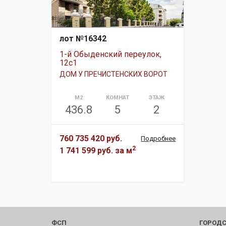
лот №16342
1-й Обыденский переулок,
12с1
ДОМ У ПРЕЧИСТЕНСКИХ ВОРОТ
М2
КОМНАТ
ЭТАЖ
436.8
5
2
760 735 420 руб.
Подробнее
2
1 741 599 руб.
за м
ФСП
ГОРОДС