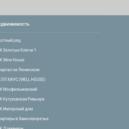
ЕДВИЖИМОСТЬ
хотный ряд
К Золотые Ключи 1
К Wine House
вартал на Ленинском
ЕЛЛ ХАУС (WELL HOUSE)
К Мосфильмовский
К Кутузовская Ривьера
К Имперский дом
вартиры в Замоскворечье
К Доминион