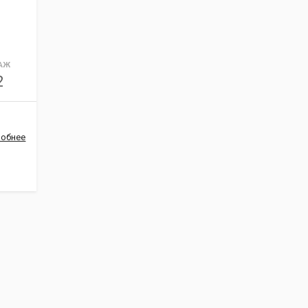
АЖ
2
обнее