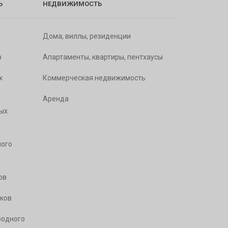
Ь
НЕДВИЖИМОСТЬ
Дома, виллы, резиденции
в
Апартаменты, квартиры, пентхаусы
х
Коммерческая недвижимость
Аренда
ых
ого
ов
ков
бодного