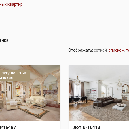
ных квартир
женка
Отображать:
сеткой
,
списком
,
т
ЦПРЕДЛОЖЕНИЕ
КЛЮЗИВ
№16487
лот №16413