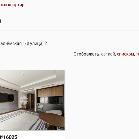
ных квартир
р
ая-Ямская 1-я улица, 2
Отображать:
сеткой
,
списком
,
т
№16025