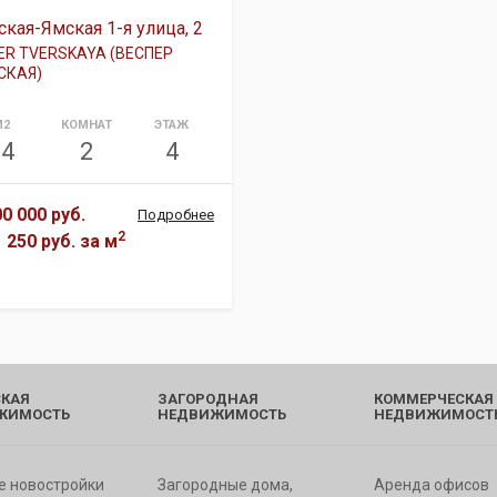
ская-Ямская 1-я улица, 2
ER TVERSKAYA (ВЕСПЕР
СКАЯ)
М2
КОМНАТ
ЭТАЖ
64
2
4
00 000 руб.
Подробнее
2
1 250 руб.
за м
КАЯ
ЗАГОРОДНАЯ
КОММЕРЧЕСКАЯ
ЖИМОСТЬ
НЕДВИЖИМОСТЬ
НЕДВИЖИМОСТ
е новостройки
Загородные дома,
Аренда офисов