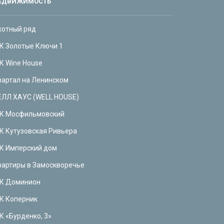
ЕДВИЖИМОСТЬ
хотный ряд
К Золотые Ключи 1
К Wine House
вартал на Ленинском
ЕЛЛ ХАУС (WELL HOUSE)
К Мосфильмовский
К Кутузовская Ривьера
К Имперский дом
вартиры в Замоскворечье
К Доминион
К Коперник
К «Бурденко, 3»