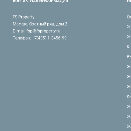
КОНТАКТНАЯ ИНФОРМАЦИЯ
Н
FS Property
О
Москва, Охотный ряд, дом 2
Ж
E-mail:
fsp@fsproperty.ru
Ж
Телефон:
+7(495) 1-3456-99
К
В
Ж
Ж
Ж
К
Ж
Ж
Ж