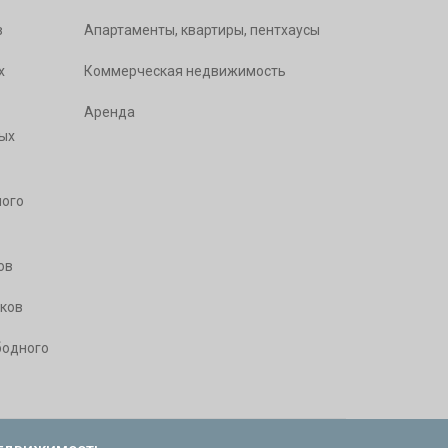
в
Апартаменты, квартиры, пентхаусы
х
Коммерческая недвижимость
Аренда
ых
ого
ов
ков
бодного