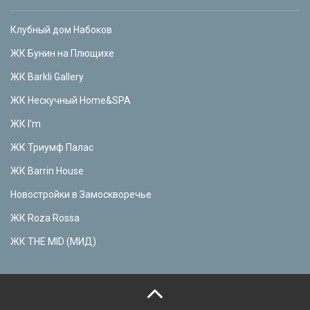
Клубный дом Набоков
ЖК Бунин на Плющихе
ЖК Barkli Gallery
ЖК Нескучный Home&SPA
ЖК I’m
ЖК Триумф Палас
ЖК Barrin House
Новостройки в Замоскворечье
ЖК Roza Rossa
ЖК THE MID (МИД)