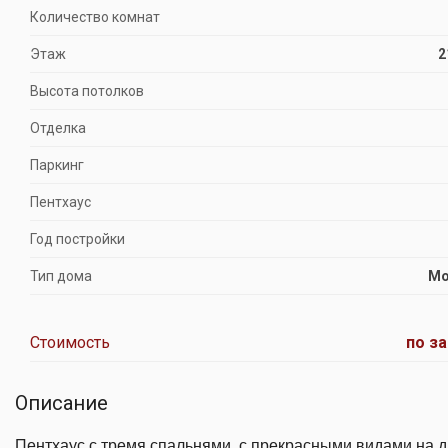
Количество комнат
Этаж
2
Высота потолков
Отделка
Паркинг
Пентхаус
Год постройки
Тип дома
Мо
Стоимость
по з
Описание
Пентхаус с тремя спальнями, с прекрасными видами на 