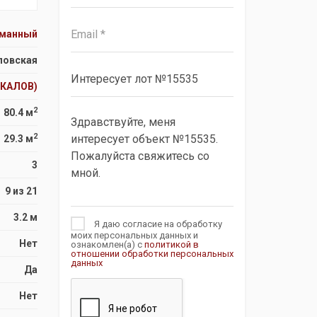
сманный
ловская
ЧКАЛОВ)
2
80.4 м
2
29.3 м
3
9 из 21
3.2 м
Я даю согласие на обработку
моих персональных данных и
Нет
ознакомлен(а) с
политикой в
отношении обработки персональных
данных
Да
Нет