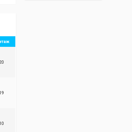
этаж
20
19
10