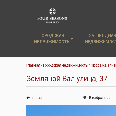
ГОРОДСКАЯ
ГОРОДСКАЯ
ЗАГОРОДНАЯ
ЗАГОРОДНАЯ
НЕДВИЖИМОСТЬ
НЕДВИЖИМОСТЬ
НЕДВИЖИМОС
НЕДВИЖИМОС
Элитные новостройки
Загородные дом
Главная
Городская недвижимость
Продажа элит
Элитные квартиры
Земельные уча
Земляной Вал улица, 37
Аренда
Коттеджи в аре
В избранное
Назад