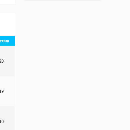
этаж
20
19
10